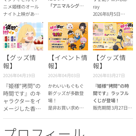
「アニマルシグナ
ニメ姫様のオール
ray
ル」
ナイト上映があり
2026年8月5日
作画：筒井大志×
ます！
（水）発売！
原作：春原ロビン
ソン
【グッズ情
【イベント情
【グッズ情
報】
報】
報】
2026年04月19日
2026年04月03日
2026年03月27日
『姫様"拷問"の
かわいいもぐもぐ
『姫様"拷問"の時
時間です』のキ
新グッズが多数登
間です』ラッフル
ャラクターをイ
場！
くじが登場！
是非お買い求めく
販売期間 3月27日
メージした香水
ださい！
(金)19:00〜4月27日
が登場！
(月)23:59
プロフィール