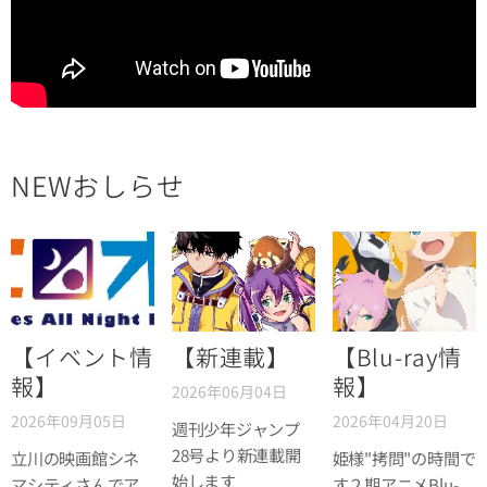
NEWおしらせ
【イベント情
【新連載】
【Blu-ray情
報】
報】
2026年06月04日
2026年09月05日
2026年04月20日
週刊少年ジャンプ
28号より新連載開
立川の映画館シネ
姫様"拷問"の時間で
始します
マシティさんでア
す２期アニメBlu-